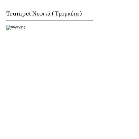
Trumpet Νυφικά ( Τρομπέτα )
Το νυφικό σε γραμμή τρομπέτα εφαρμόζει στο
σώμα μέχρι τη μέση ή λίγο πιο κάτω και ανοίγει
σταδιακά προς τα γόνατα, δημιουργώντας μια