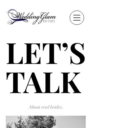
LET’S
LET’S
TALK
TALK
About real brides.