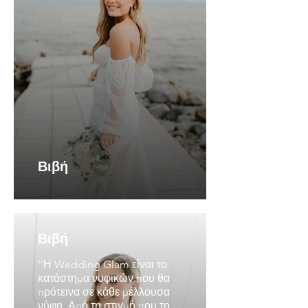
Βιβή
Βιβή
''Η Wedding Glam είναι το
κατάστημα νυφικών που θα
πρότεινα σε κάθε μέλλουσα
νύφη. Από τη στιγμή που το