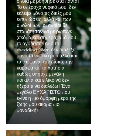
οποία με βοήθησε στα πάντα!
Το υπέροχο νυφικό μου, δεν
έκλεψε μόνο τις δικές μου
εντυπώσεις, αλλά και των
υπολοίπων, οι οποίοι δε
σταμάτησαν να με ρωτάνε
(ακόμα και σήμερα) από πού
το αγόρασα! Από το
Wedding Glam δεν διάλεξα
μόνο το νυφικό μου αλλά και
τα στέφανα, τον δίσκο, την
καράφα και τα ποτήρια,
καθώς υπήρχε μεγάλη
ποικιλία και ειλικρινά δεν
ήξερα τι να διαλέξω! Ένα
μεγάλο ΕΥΧΑΡΙΣΤΩ που
έγινε η πιο όμορφη μέρα της
ζωής μου ακόμα πιο
μοναδική!''