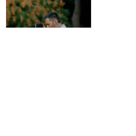
Νάνσυ