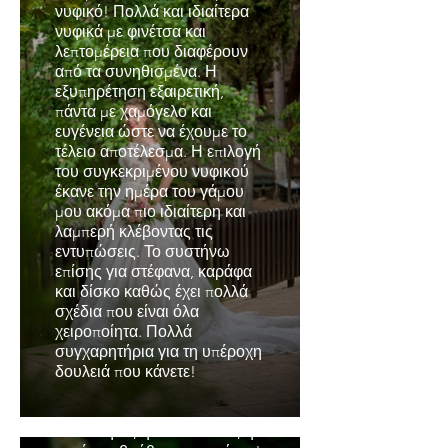
νυφικό! Πολλά και ιδιαίτερα
νυφικά με φινέτσα και
λεπτομέρεια που διαφέρουν
από τα συνηθισμένα. Η
εξυπηρέτηση εξαιρετική,
πάντα με χαμόγελο και
ευγένεια ώστε να έχουμε το
τέλειο αποτέλεσμα. Η επιλογή
του συγκεκριμένου νυφικού
έκανε την ημέρα του γάμου
μου ακόμα πιο ιδιαίτερη και
λαμπερή κλέβοντας τις
Νάνσυ
εντυπώσεις. Το συστήνω
επίσης για στέφανα, καράφα
''Υπέροχα νυφικά εξαιρετικής
και δίσκο καθώς έχει πολλά
ποιότητας, όμορφο
σχέδια που είναι όλα
περιβάλλον, εμπειρία και
χειροποίητα. Πολλά
επαγγελματισμός είναι αυτά
συγχαρητήρια για τη υπέροχη
που χαρακτηρίζουν τον οίκο
δουλειά που κάνετε!
νυφικών! Το σημαντικότερο,
όμως, είναι ο υπέροχος και
χαμογελαστός άνθρωπος που
συνάντησα, η κ. Δέσποινα, η