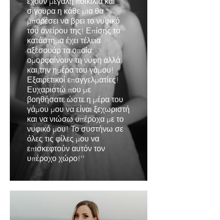
έχουν μεγάλη ποικιλία και
σίγουρα η κάθε μια θα
μπορέσει να βρει το νυφικό
του ονείρου της! Επίσης το
κατάστημα έχει τέλεια
αξεσουάρ τα οποία
ομορφαίνουν τη νύφη αλλά
και την ημέρα του γάμου!
Εξαιρετικοί επαγγελματίες!
Ευχαριστώ που με
βοηθήσατε ώστε η μέρα του
γάμου μου να είναι ξεχωριστή
και να νιώσω υπέροχα με το
νυφικό μου! Το συστήνω σε
όλες τις φίλες μου να
επισκεφτούν αυτόν τον
υπέροχο χώρο!''