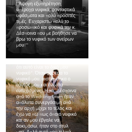
''Άψογη εξυπηρέτηση,
υπέροχα νυφικά, φανταστικά
υφάσματα και πολύ προσιτές
Φωτεινή
τιμές. Ευχαριστώ πολύ το
προσωπικό και φυσικά την κ.
''Ήταν κυριολεκτικά το
Δέσποινα που με βοήθησε να
τελευταίο νυφικό που είχα
βρω το νυφικό των ονείρων
δοκιμάσει ύστερα από την
μου!''
επίσκεψή μου σε πολλά
μαγαζιά και έχοντας χάσει την
ελπίδα μου ότι “θα καταλάβω
ότι αυτό είναι το δικό μου
νυφικό”. Όταν φόρεσα το
νυφικό μου, αισθάνθηκα ο
εαυτός μου και ένιωθα
ευτυχισμένη! Η κα. Δέσποινα
από το Wedding Glam ήταν
απόλυτα συνεργάσιμη από
την αρχή μέχρι το τέλος και
έχω να πω πως όποιο νυφικό
και αν μου έβγαλε να
δοκιμάσω, ήταν στο στυλ
μου. Απλά αυτό που τελικά